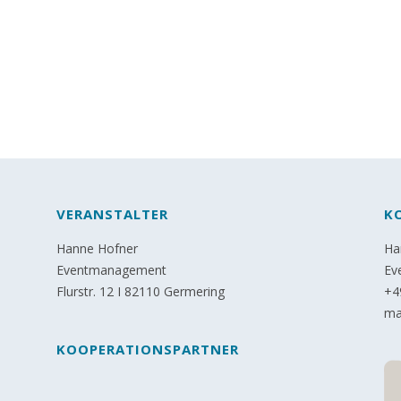
VERANSTALTER
K
Hanne Hofner
Ha
Eventmanagement
Ev
Flurstr. 12 I 82110 Germering
+4
ma
KOOPERATIONSPARTNER