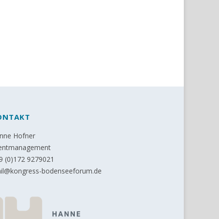
ONTAKT
nne Hofner
entmanagement
9 (0)172 9279021
il@kongress-bodenseeforum.de