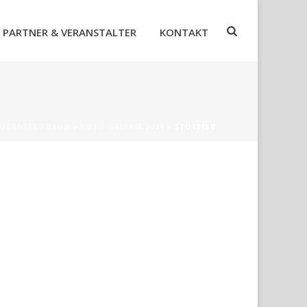
PARTNER & VERANSTALTER
KONTAKT
ODENSEE FORUM
»
FOTO-GALERIE 2026
»
STU49130