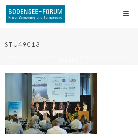
STU49013
STARTSEITE
»
PROGRAMM BODENSEE FORUM
»
FOTO-GALERIE 2026
»
STU49013