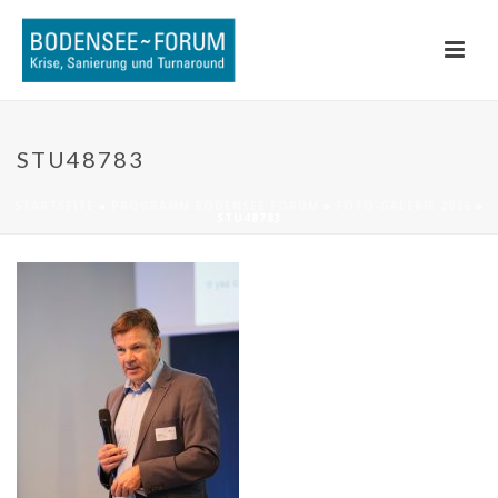
STU48783
STARTSEITE
»
PROGRAMM BODENSEE FORUM
»
FOTO-GALERIE 2026
»
STU48783