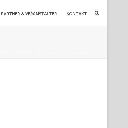
PARTNER & VERANSTALTER
KONTAKT
ODENSEE FORUM
»
FOTO-GALERIE 2026
»
STU48620