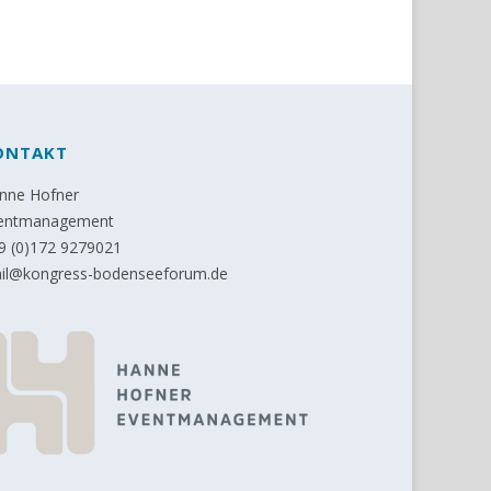
ONTAKT
nne Hofner
entmanagement
9 (0)172 9279021
il@kongress-bodenseeforum.de