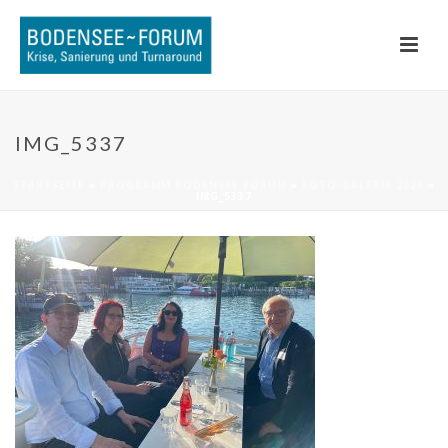
IMG_5337
STARTSEITE
»
PROGRAMM BODENSEE FORUM
»
FOTO-GALERIE 2026
»
IMG_5337