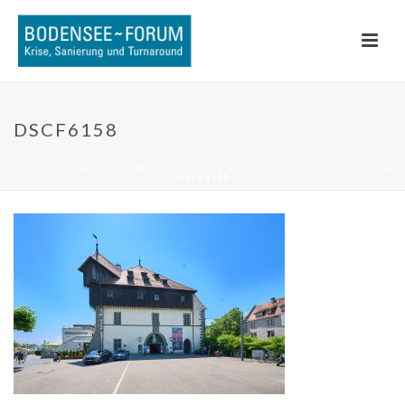
DSCF6158
STARTSEITE
»
PROGRAMM BODENSEE FORUM
»
FOTO-GALERIE 2026
»
DSCF6158