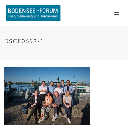
DSCF0659-1
STARTSEITE
»
PROGRAMM BODENSEE FORUM
»
FOTO-GALERIE 2026
»
DSCF0659-1