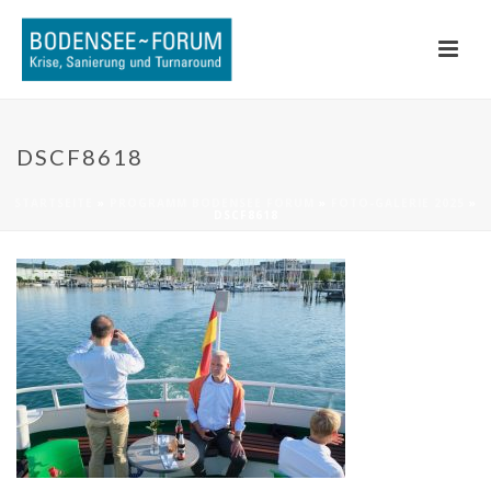
DSCF8618
STARTSEITE
»
PROGRAMM BODENSEE FORUM
»
FOTO-GALERIE 2025
»
DSCF8618