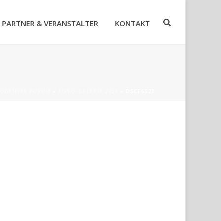
PARTNER & VERANSTALTER
KONTAKT
ODENSEE FORUM
»
FOTO-GALERIE 2025
»
DSCF6523