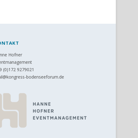
ONTAKT
nne Hofner
entmanagement
9 (0)172 9279021
il@kongress-bodenseeforum.de