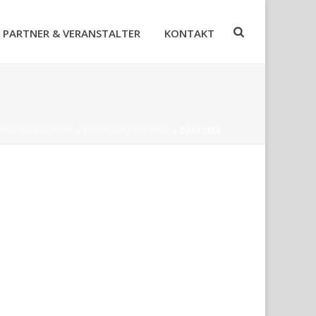
PARTNER & VERANSTALTER
KONTAKT
ODENSEE FORUM
»
FOTO-GALERIE 2025
»
DSCF1833