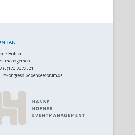
ONTAKT
nne Hofner
entmanagement
9 (0)172 9279021
il@kongress-bodenseeforum.de