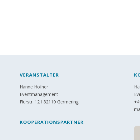
VERANSTALTER
K
Hanne Hofner
Ha
Eventmanagement
Ev
Flurstr. 12 I 82110 Germering
+4
ma
KOOPERATIONSPARTNER