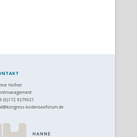
ONTAKT
nne Hofner
entmanagement
9 (0)172 9279021
il@kongress-bodenseeforum.de