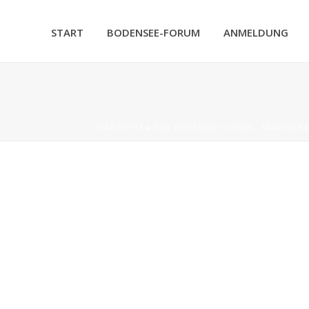
START
BODENSEE-FORUM
ANMELDUNG
STARTSEITE
»
DAS BODENSEE FORUM – SANIERUNG