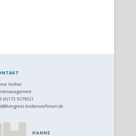
ONTAKT
nne Hofner
entmanagement
9 (0)172 9279021
il@kongress-bodenseeforum.de