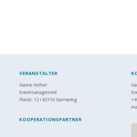
VERANSTALTER
K
Hanne Hofner
Ha
Eventmanagement
Ev
Flurstr. 12 I 82110 Germering
+4
ma
KOOPERATIONSPARTNER